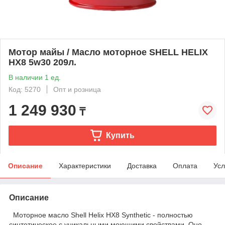
Мотор майы / Масло моторное SHELL HELIX
HX8 5w30 209л.
В наличии 1 ед.
Код: 5270
Опт и розница
1 249 930
₸
Купить
Описание
Характеристики
Доставка
Оплата
Усл
Описание
Моторное масло Shell Helix HX8 Synthetic - полностью
синтетическое с уникальными моющими свойствами. Оно