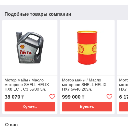
Подобные товары компании
Мотор майы / Масло
Мотор майы / Масло
Мото
моторное SHELL HELIX
моторное SHELL HELIX
мот
HX8 ECT, C3 5w30 5л.
HX7 5w40 209л.
HX7 
(3шт)
38 070
999 000
6 1
₸
₸
Купить
Купить
О нас