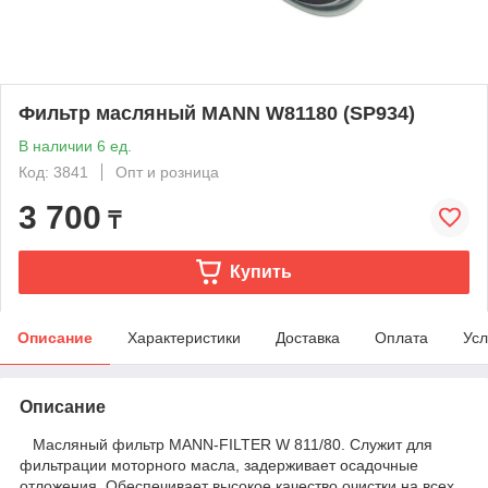
Фильтр масляный MANN W81180 (SP934)
В наличии 6 ед.
Код: 3841
Опт и розница
3 700
₸
Купить
Описание
Характеристики
Доставка
Оплата
Усл
Описание
Масляный фильтр MANN-FILTER W 811/80. Служит для
фильтрации моторного масла, задерживает осадочные
отложения. Обеспечивает высокое качество очистки на всех