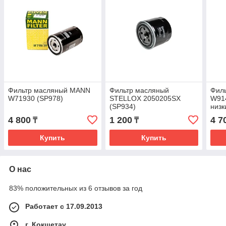
Фильтр масляный MANN
Фильтр масляный
Фил
W71930 (SP978)
STELLOX 2050205SX
W91
(SP934)
низк
4 800
1 200
4 7
₸
₸
Купить
Купить
О нас
83% положительных из 6 отзывов за год
Работает с 17.09.2013
г. Кокшетау