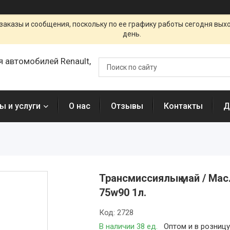
заказы и сообщения, поскольку по ее графику работы сегодня вых
день.
я автомобилей Renault,
ы и услуги
О нас
Отзывы
Контакты
Д
Трансмиссиялық май / Мас
75w90 1л.
Код:
2728
В наличии 38 ед.
Оптом и в розниц