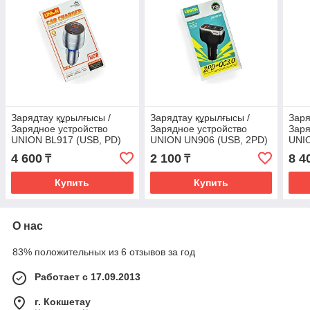
Зарядтау құрылғысы /
Зарядтау құрылғысы /
Заря
Зарядное устройство
Зарядное устройство
Заря
UNION BL917 (USB, PD)
UNION UN906 (USB, 2PD)
UNIO
4 600
2 100
8 4
₸
₸
Купить
Купить
О нас
83% положительных из 6 отзывов за год
Работает с 17.09.2013
г. Кокшетау