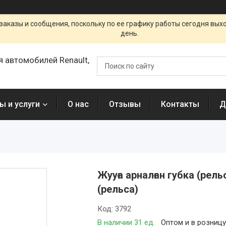
заказы и сообщения, поскольку по ее графику работы сегодня вых
день.
я автомобилей Renault,
ы и услуги
О нас
Отзывы
Контакты
Д
Жууға арналған губка (рел
(рельса)
Код:
3792
В наличии 31 ед.
Оптом и в розниц