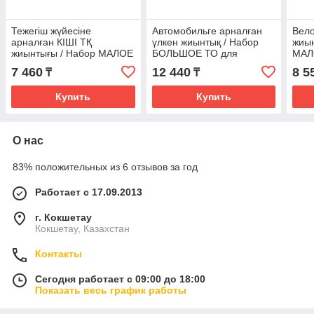
Тежегіш жүйесіне
Автомобильге арналған
Вело
арналған КІШІ ТҚ
үлкен жиынтық / Набор
жиын
жиынтығы / Набор МАЛОЕ
БОЛЬШОЕ ТО для
МАЛ
ТО для тормозной
автомобиля VMPAUTO
вел
7 460
12 440
8 5
₸
₸
системы VMPAUTO 8422
8424
842
Купить
Купить
О нас
83% положительных из 6 отзывов за год
Работает с 17.09.2013
г. Кокшетау
Кокшетау, Казахстан
Контакты
Сегодня работает с 09:00 до 18:00
Показать весь график работы