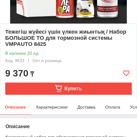
Тежегіш жүйесі үшін үлкен жиынтық / Набор
БОЛЬШОЕ ТО для тормозной системы
VMPAUTO 8425
В наличии 20 ед.
Код: 9531
Опт и розница
9 370
₸
Купить
Описание
Характеристики
Доставка
Оплата
Усл
Описание
Комплексный набор для обслуживания тормозной системы