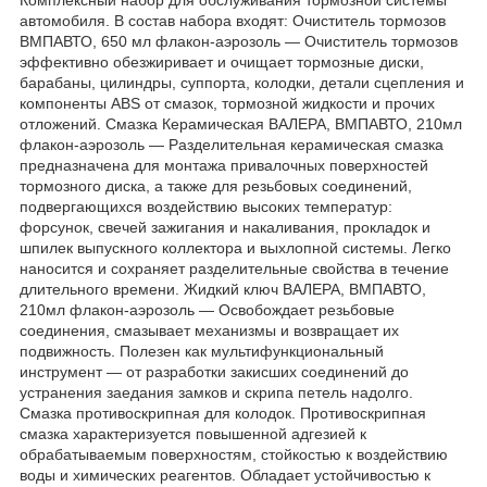
автомобиля. В состав набора входят: Очиститель тормозов
ВМПАВТО, 650 мл флакон-аэрозоль — Очиститель тормозов
эффективно обезжиривает и очищает тормозные диски,
барабаны, цилиндры, суппорта, колодки, детали сцепления и
компоненты ABS от смазок, тормозной жидкости и прочих
отложений. Смазка Керамическая ВАЛЕРА, ВМПАВТО, 210мл
флакон-аэрозоль — Разделительная керамическая смазка
предназначена для монтажа привалочных поверхностей
тормозного диска, а также для резьбовых соединений,
подвергающихся воздействию высоких температур:
форсунок, свечей зажигания и накаливания, прокладок и
шпилек выпускного коллектора и выхлопной системы. Легко
наносится и сохраняет разделительные свойства в течение
длительного времени. Жидкий ключ ВАЛЕРА, ВМПАВТО,
210мл флакон-аэрозоль — Освобождает резьбовые
соединения, смазывает механизмы и возвращает их
подвижность. Полезен как мультифункциональный
инструмент — от разработки закисших соединений до
устранения заедания замков и скрипа петель надолго.
Смазка противоскрипная для колодок. Противоскрипная
смазка характеризуется повышенной адгезией к
обрабатываемым поверхностям, стойкостью к воздействию
воды и химических реагентов. Обладает устойчивостью к