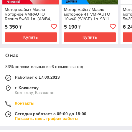
Мотор майы / Масло
Мотор майы / Масло
Мото
моторное VMPAUTO
моторное 4Т VMPAUTO
мот
Resurs 5w30 1л. (A3/B4,
10w40 (SJ/CF) 1л. 9311
5w30
SL/CF) 9285
(8шт
5 350
5 190
6 2
₸
₸
Купить
Купить
О нас
83% положительных из 6 отзывов за год
Работает с 17.09.2013
г. Кокшетау
Кокшетау, Казахстан
Контакты
Сегодня работает с 09:00 до 18:00
Показать весь график работы