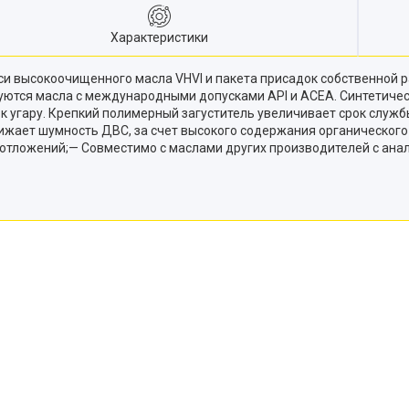
Характеристики
си высокоочищенного масла VHVI и пакета присадок собственной
ются масла с международными допусками API и ACEA. Синтетичес
к угару. Крепкий полимерный загуститель увеличивает срок служб
ижает шумность ДВС, за счет высокого содержания органического
отложений;— Совместимо с маслами других производителей с ана