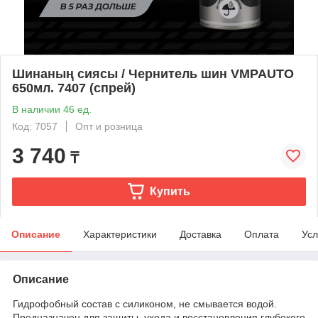
Шинаның сиясы / Чернитель шин VMPAUTO
650мл. 7407 (спрей)
В наличии 46 ед.
Код: 7057
Опт и розница
3 740
₸
Купить
Описание
Характеристики
Доставка
Оплата
Усл
Описание
Гидрофобный состав с силиконом, не смывается водой.
Предназначен для защиты, ухода и восстановления глубокого