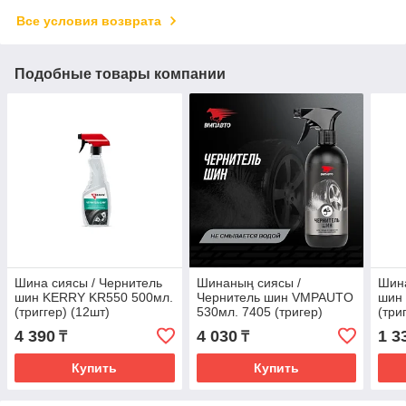
Все условия возврата
Подобные товары компании
Шина сиясы / Чернитель
Шинаның сиясы /
Шина
шин KERRY KR550 500мл.
Чернитель шин VMPAUTO
шин 
(триггер) (12шт)
530мл. 7405 (тригер)
(три
4 390
4 030
1 3
₸
₸
Купить
Купить