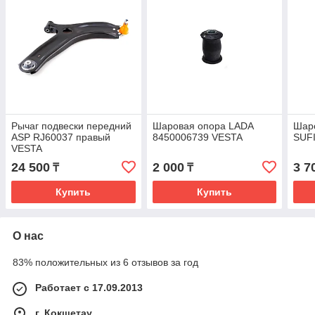
Рычаг подвески передний
Шаровая опора LADA
Шар
ASP RJ60037 правый
8450006739 VESTA
SUF
VESTA
24 500
2 000
3 7
₸
₸
Купить
Купить
О нас
83% положительных из 6 отзывов за год
Работает с 17.09.2013
г. Кокшетау