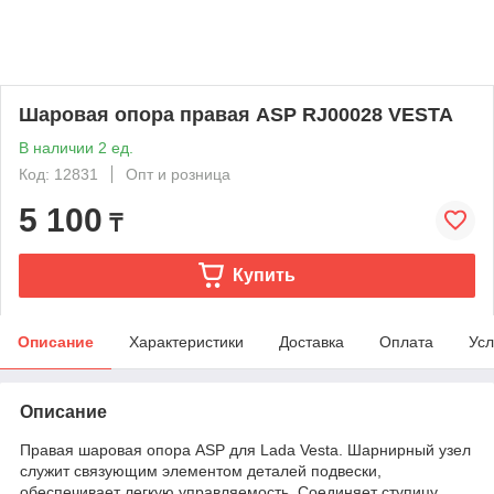
Шаровая опора правая ASP RJ00028 VESTA
В наличии 2 ед.
Код: 12831
Опт и розница
5 100
₸
Купить
Описание
Характеристики
Доставка
Оплата
Усл
Описание
Правая шаровая опора ASP для Lada Vesta. Шарнирный узел
служит связующим элементом деталей подвески,
обеспечивает легкую управляемость. Соединяет ступицу