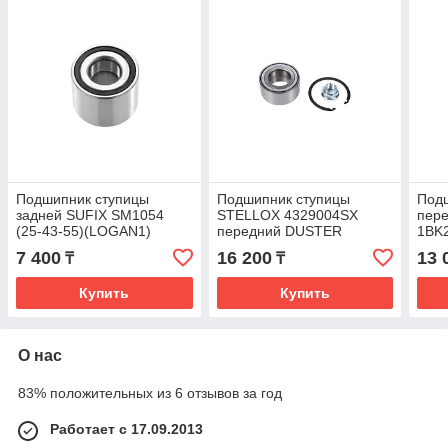
Подшипник ступицы
Подшипник ступицы
Под
задней SUFIX SM1054
STELLOX 4329004SX
пер
(25-43-55)(LOGAN1)
передний DUSTER
1BK
7 400
16 200
13 
₸
₸
Купить
Купить
О нас
83% положительных из 6 отзывов за год
Работает с 17.09.2013