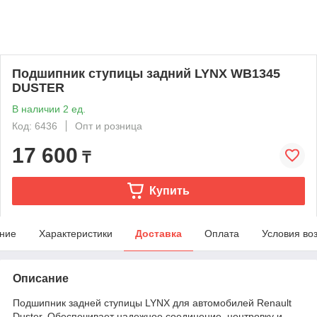
Подшипник ступицы задний LYNX WB1345
DUSTER
В наличии 2 ед.
Код: 6436
Опт и розница
17 600
₸
Купить
ние
Характеристики
Доставка
Оплата
Условия во
Описание
Подшипник задней ступицы LYNX для автомобилей Renault
Duster. Обеспечивает надежное соединение, центровку и