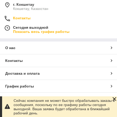
г. Кокшетау
Кокшетау, Казахстан
Контакты
Сегодня выходной
Показать весь график работы
О нас
Контакты
Доставка и оплата
График работы
Полная версия сайта
Сейчас компания не может быстро обрабатывать заказы и
сообщения, поскольку по ее графику работы сегодня
выходной. Ваша заявка будет обработана в ближайший
Сайт создан на маркетплейсе
Satu.kz
рабочий день.