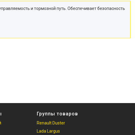
 управляемость и тормозной путь. Обеспечивает безопасность
ы
Группы товаров
й
Renault Duster
Lada Largus