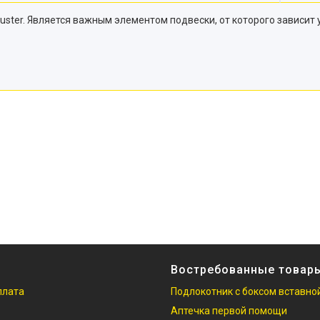
Duster. Является важным элементом подвески, от которого зависит
Востребованные товар
плата
Подлокотник с боксом вставно
Аптечка первой помощи