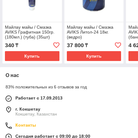
Майлау майы / Смазка
Майлау майы / Смазка
Майл
AVIKS Графитная 150гр.
AVIKS Литол-24 18кг.
AVIK
(180мл.) (туба) (35шт)
(ведро)
(бан
340
37 800
4 6
₸
₸
Купить
Купить
О нас
83% положительных из 6 отзывов за год
Работает с 17.09.2013
г. Кокшетау
Кокшетау, Казахстан
Контакты
Сегодня работает с 09:00 до 18:00