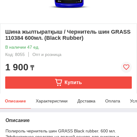
Шина жылтыратқыш / Чернитель шин GRASS
110384 600мл. (Black Rubber)
В наличии 47 ед.
Код: 8055
Опт и розница
1 900
₸
Купить
Описание
Характеристики
Доставка
Оплата
Усл
Описание
Полироль чернитель шин GRASS Black rubber. 600 мл.
Эффективное средство на водной основе для очистки и