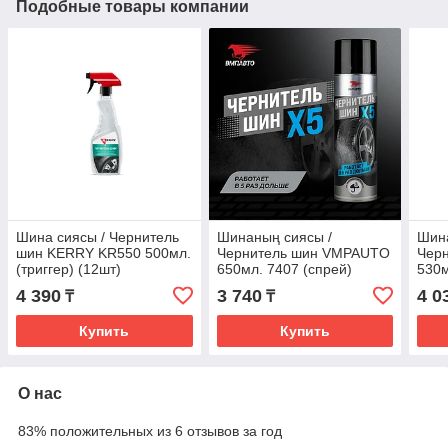
Подобные товары компании
Шина сиясы / Чернитель
Шинаның сиясы /
Шина
шин KERRY KR550 500мл.
Чернитель шин VMPAUTO
Чер
(триггер) (12шт)
650мл. 7407 (спрей)
530м
4 390
3 740
4 0
₸
₸
Купить
Купить
О нас
83% положительных из 6 отзывов за год