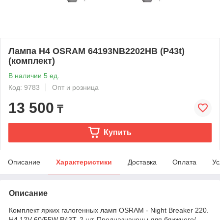
Лампа H4 OSRAM 64193NB2202HB (P43t)
(комплект)
В наличии 5 ед.
Код: 9783
Опт и розница
13 500
₸
Купить
Описание
Характеристики
Доставка
Оплата
Ус
Описание
Комплект ярких галогенных ламп OSRAM - Night Breaker 220.
H4 12V 60/55W P43T. 2 шт. Предназначены для ближнего/