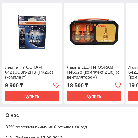
Лампа H7 OSRAM
Лампа LED H4 OSRAM
Лам
64210CBN-2HB (PX26d)
H46528 (комплект 2шт.) (с
642
(комплект)
вентилятором)
(ком
9 900
18 500
19 
₸
₸
Купить
Купить
О нас
83% положительных из 6 отзывов за год