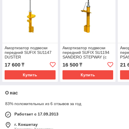
Амортизатор подвески
Амортизатор подвески
Амор
передний SUFIX SU1147
передний SUFIX SU1194
пер
DUSTER
SANDERO STEPWAY (с
PSA
2014 г)
17 600
16 500
21 
₸
₸
Купить
Купить
О нас
83% положительных из 6 отзывов за год
Работает с 17.09.2013
г. Кокшетау