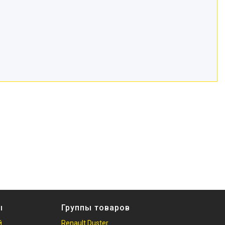
ы
Группы товаров
й
Renault Duster