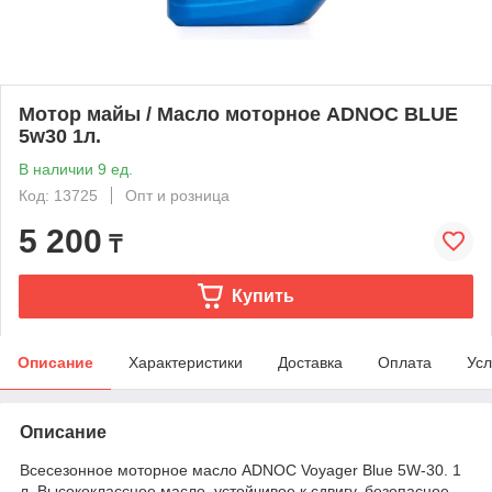
Мотор майы / Масло моторное ADNOC BLUE
5w30 1л.
В наличии 9 ед.
Код: 13725
Опт и розница
5 200
₸
Купить
Описание
Характеристики
Доставка
Оплата
Усл
Описание
Всесезонное моторное масло ADNOC Voyager Blue 5W-30. 1
л. Высококлассное масло, устойчивое к сдвигу, безопасное