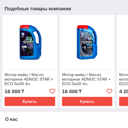
Подобные товары компании
Мотор майы / Масло
Мотор майы / Масло
Мото
моторное ADNOC STAR +
моторное ADNOC STAR +
мот
ECO 5w30 4л.
ECO 0w20 4л.
ECO 
16 000
16 000
4 2
₸
₸
Купить
Купить
О нас