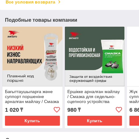
Все условия возврата
Подобные товары компании
Бағыттаушыларға және
Ершікке арналған майлау
Жүк 
суппорт поршеніне
/ Смазка для седельно-
супп
арналған майлау / Смазка
сцепного устройства
майл
для направляющих и
VMPAUTO 80гр. (стик-
супп
1 020
980
6 8
₸
₸
поршня суппорта Pag
пакет) (100шт) 1421
тра
VMPAUTO
200м
Купить
Купить