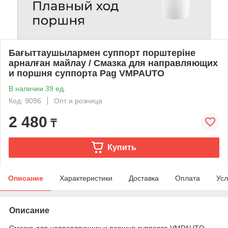
Бағыттаушылармен суппорт порштеріне
арналған майлау / Смазка для направляющих
и поршня суппорта Pag VMPAUTO
В наличии 39 ед.
Код: 9096
Опт и розница
2 480
₸
Купить
Описание
Характеристики
Доставка
Оплата
Усл
Описание
Смазка для направляющих и поршня суппорта VMPAUTO