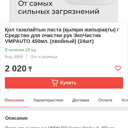
Қол тазалайтын паста (қылқан жапырақты) /
Средство для очистки рук ЭкоЧистик
VMPAUTO 450мл. (хвойный) (24шт)
В наличии 28 ед.
Код: 8866
Опт и розница
2 020
₸
Купить
Описание
Характеристики
Доставка
Оплата
Усл
Описание
Паста для очистки рук VMPAUTO Чистик Хвойный. 450 мл.