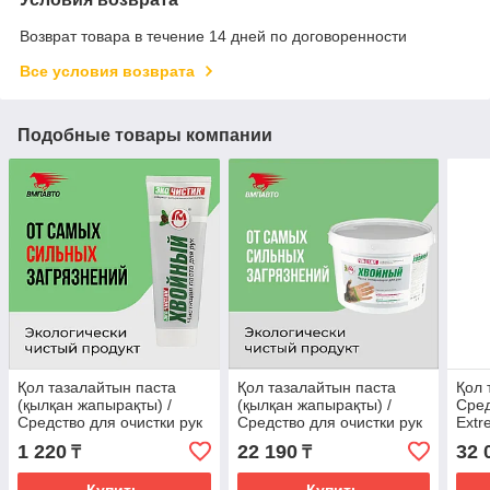
Возврат товара в течение 14 дней по договоренности
Все условия возврата
Подобные товары компании
Қол тазалайтын паста
Қол тазалайтын паста
Қол 
(қылқан жапырақты) /
(қылқан жапырақты) /
Сред
Средство для очистки рук
Средство для очистки рук
Extr
ЭкоЧистик VMPAUTO
ЭкоЧистик VMPAUTO 8кг.
620
1 220
22 190
32 
₸
₸
200мл. (хвойный) (32шт)
(ведро) (хвойный)