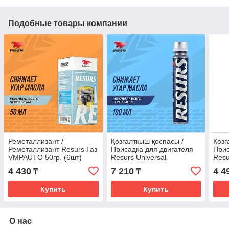
Подобные товары компании
Реметаллизант /
Қозғалтқыш қоспасы /
Қозғ
Реметаллизант Resurs Газ
Присадка для двигателя
Прис
VMPAUTO 50гр. (6шт)
Resurs Universal
Resu
4811
VMPAUTO 100гр. (20шт)
VMPA
4 430
7 210
4 4
₸
₸
4301
430
Купить
Купить
О нас