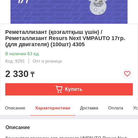
Реметаллизант (қозғалтқыш үшін) /
Реметаллизант Resurs Next VMPAUTO 17гр.
(для двигателя) (100шт) 4305
В наличии 63 ед.
Код: 9291
Опт и розница
2 330
₸
Купить
Описание
Характеристики
Доставка
Оплата
Ус
Описание
Концентрат присадки для двигателя VMPAUTO Resurs Next.