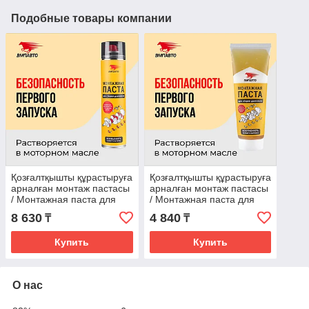
Подобные товары компании
Қозғалтқышты құрастыруға
Қозғалтқышты құрастыруға
арналған монтаж пастасы
арналған монтаж пастасы
/ Монтажная паста для
/ Монтажная паста для
сборки двигателя
сборки двигателя
8 630
4 840
₸
₸
VMPAUTO 400мл. (12шт)
VMPAUTO 200мл. (туба)
Купить
Купить
О нас