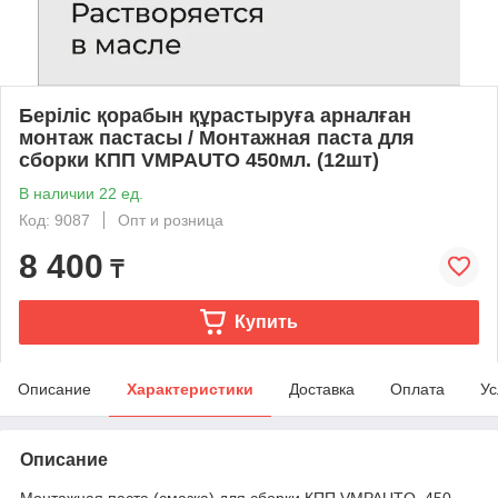
Беріліс қорабын құрастыруға арналған
монтаж пастасы / Монтажная паста для
сборки КПП VMPAUTO 450мл. (12шт)
В наличии 22 ед.
Код: 9087
Опт и розница
8 400
₸
Купить
Описание
Характеристики
Доставка
Оплата
Ус
Описание
Монтажная паста (смазка) для сборки КПП VMPAUTO. 450