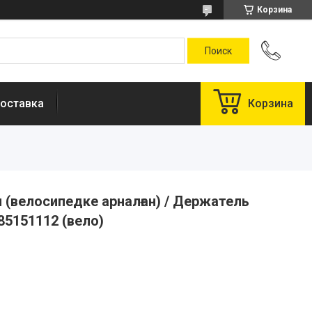
Корзина
оставка
Корзина
(велосипедке арналған) / Держатель
85151112 (вело)