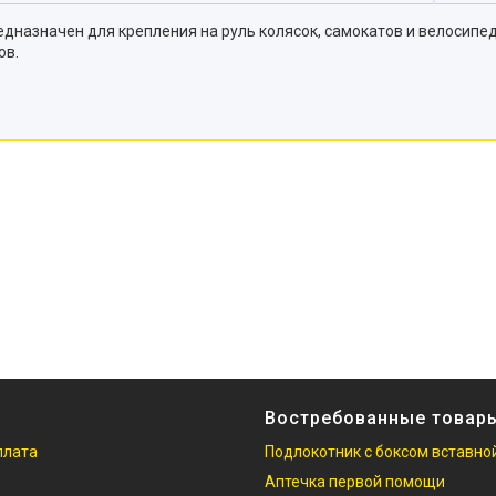
назначен для крепления на руль колясок, самокатов и велосипед
ов.
Востребованные товар
плата
Подлокотник с боксом вставно
Аптечка первой помощи