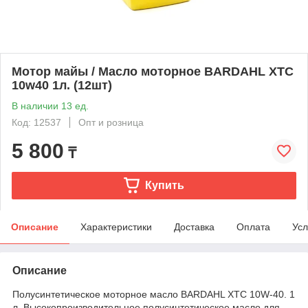
Мотор майы / Масло моторное BARDAHL XTC
10w40 1л. (12шт)
В наличии 13 ед.
Код: 12537
Опт и розница
5 800
₸
Купить
Описание
Характеристики
Доставка
Оплата
Усл
Описание
Полусинтетическое моторное масло BARDAHL XTC 10W-40. 1
л. Высокопроизводительное полусинтетическое масло для