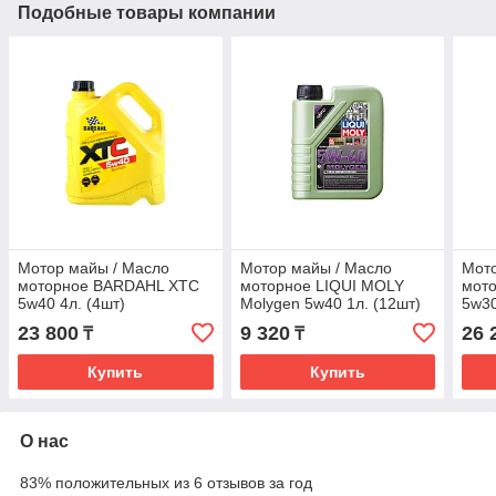
Подобные товары компании
Мотор майы / Масло
Мотор майы / Масло
Мото
моторное BARDAHL XTC
моторное LIQUI MOLY
мот
5w40 4л. (4шт)
Molygen 5w40 1л. (12шт)
5w30
(8576)
23 800
9 320
26 
₸
₸
Купить
Купить
О нас
83% положительных из 6 отзывов за год