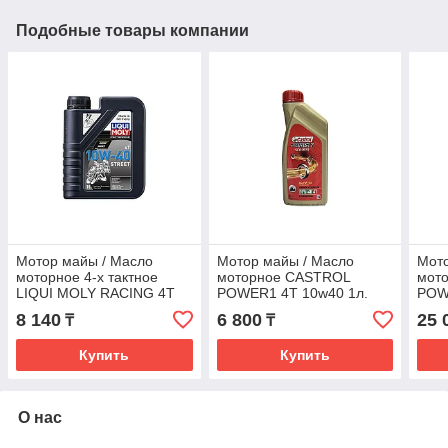
Подобные товары компании
Мотор майы / Масло
Мотор майы / Масло
Мото
моторное 4-х тактное
моторное CASTROL
мот
LIQUI MOLY RACING 4T
POWER1 4T 10w40 1л.
POW
10w40 1л. (1521)
(Scooter)
8 140
6 800
25 
₸
₸
Купить
Купить
О нас