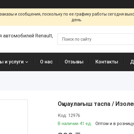
заказы и сообщения, поскольку по ее графику работы сегодня вых
день.
я автомобилей Renault,
ы и услуги
О нас
Отзывы
Контакты
Д
Оқшаулағыш таспа / Изол
Код:
12976
В наличии 41 ед.
Оптом и в розниц