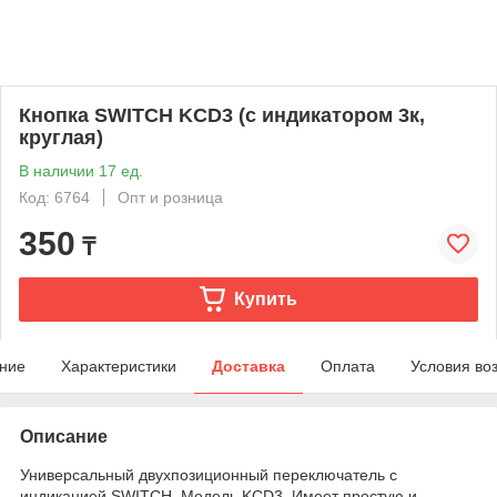
Кнопка SWITCH KCD3 (с индикатором 3к,
круглая)
В наличии 17 ед.
Код: 6764
Опт и розница
350
₸
Купить
ние
Характеристики
Доставка
Оплата
Условия во
Описание
Универсальный двухпозиционный переключатель с
индикацией SWITCH. Модель KCD3. Имеет простую и