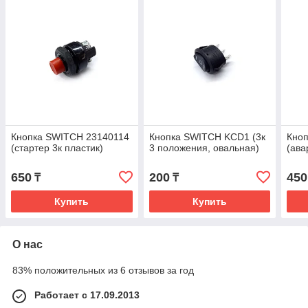
Кнопка SWITCH 23140114
Кнопка SWITCH KCD1 (3к
Кно
(стартер 3к пластик)
3 положения, овальная)
(ава
650
200
450
₸
₸
Купить
Купить
О нас
83% положительных из 6 отзывов за год
Работает с 17.09.2013