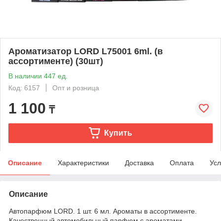
Ароматизатор LORD L75001 6ml. (в
ассортименте) (30шт)
В наличии 447 ед.
Код: 6157
Опт и розница
1 100
₸
Купить
Описание
Характеристики
Доставка
Оплата
Усл
Описание
Автопарфюм LORD. 1 шт. 6 мл. Ароматы в ассортименте.
Качественный автомобильный парфюм с ароматами