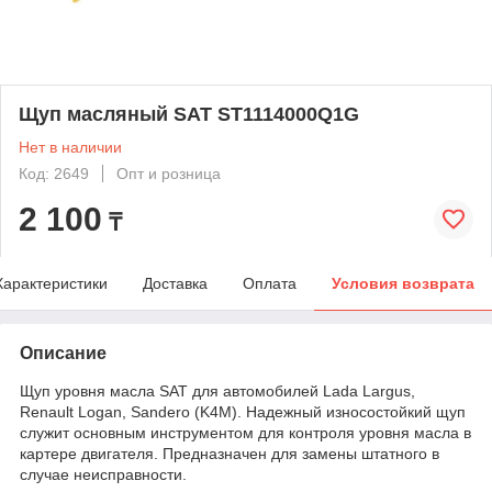
Щуп масляный SAT ST1114000Q1G
Нет в наличии
Код: 2649
Опт и розница
2 100
₸
Характеристики
Доставка
Оплата
Условия возврата
Описание
Щуп уровня масла SAT для автомобилей Lada Largus,
Renault Logan, Sandero (K4M). Надежный износостойкий щуп
служит основным инструментом для контроля уровня масла в
картере двигателя. Предназначен для замены штатного в
случае неисправности.