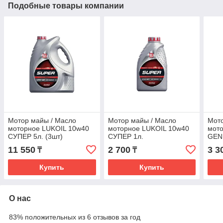
Подобные товары компании
Мотор майы / Масло
Мотор майы / Масло
Мото
моторное LUKOIL 10w40
моторное LUKOIL 10w40
мот
СУПЕР 5л. (3шт)
СУПЕР 1л.
GEN
11 550
2 700
3 3
₸
₸
Купить
Купить
О нас
83% положительных из 6 отзывов за год