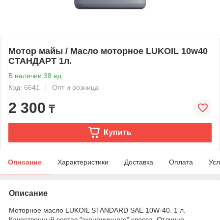
Мотор майы / Масло моторное LUKOIL 10w40
СТАНДАРТ 1л.
В наличии 38 ед.
Код: 6641
Опт и розница
2 300
₸
Купить
Описание
Характеристики
Доставка
Оплата
Усл
Описание
Моторное масло LUKOIL STANDARD SAE 10W-40. 1 л.
Качественный состав "экономичного" класса. Отлично