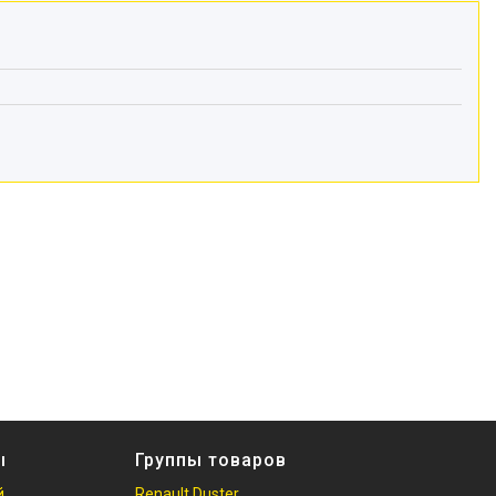
ы
Группы товаров
й
Renault Duster