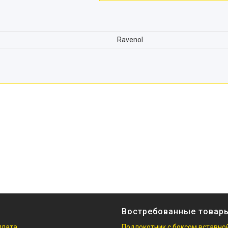
Ravenol
Востребованные товар
плата
Подлокотник с боксом вставно