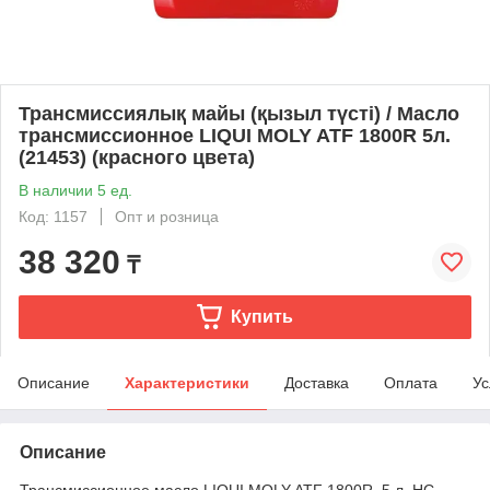
Трансмиссиялық майы (қызыл түсті) / Масло
трансмиссионное LIQUI MOLY ATF 1800R 5л.
(21453) (красного цвета)
В наличии 5 ед.
Код: 1157
Опт и розница
38 320
₸
Купить
Описание
Характеристики
Доставка
Оплата
Ус
Описание
Трансмиссионное масло LIQUI MOLY ATF 1800R. 5 л. НС-