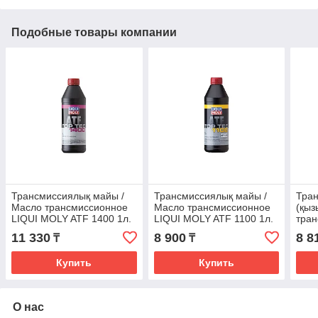
Подобные товары компании
Трансмиссиялық майы /
Трансмиссиялық майы /
Тра
Масло трансмиссионное
Масло трансмиссионное
(қыз
LIQUI MOLY ATF 1400 1л.
LIQUI MOLY ATF 1100 1л.
тран
(3662) CVT
(6шт) (3651)
MOLY
11 330
8 900
8 8
₸
₸
(кра
Купить
Купить
О нас