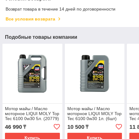
Возврат товара в течение 14 дней по договоренности
Все условия возврата
Подобные товары компании
Мотор майы / Масло
Мотор майы / Масло
Мото
моторное LIQUI MOLY Top
моторное LIQUI MOLY Top
мото
Tec 6100 0w30 5л. (20779)
Tec 6100 0w30 1л. (6шт)
Tec 
(20777)
46 990
10 500
11 
₸
₸
Купить
Купить