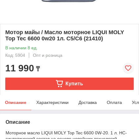
Мотор майы / Масло моторное LIQUI MOLY
Top Tec 6600 0w20 1л. C5/C6 (21410)
В наличии 8 ед.
Код: 5904
Опт и розница
11 990
₸
Купить
Описание
Характеристики
Доставка
Оплата
Усл
Описание
Моторное масло LIQUI MOLY Top Tec 6600 0W-20. 1 л. НС-
синтетический состав на основе новейших технологий