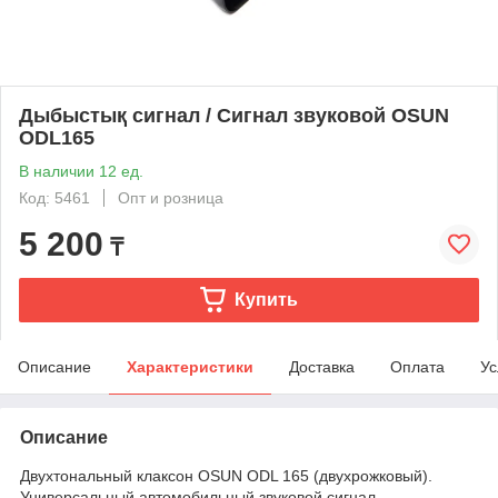
Дыбыстық сигнал / Сигнал звуковой OSUN
ODL165
В наличии 12 ед.
Код: 5461
Опт и розница
5 200
₸
Купить
Описание
Характеристики
Доставка
Оплата
Ус
Описание
Двухтональный клаксон OSUN ODL 165 (двухрожковый).
Универсальный автомобильный звуковой сигнал