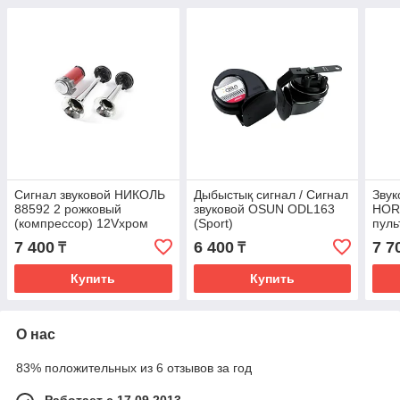
Сигнал звуковой НИКОЛЬ
Дыбыстық сигнал / Сигнал
Звук
88592 2 рожковый
звуковой OSUN ODL163
HOR
(компрессор) 12Vхром
(Sport)
пуль
7 400
6 400
7 7
₸
₸
Купить
Купить
О нас
83% положительных из 6 отзывов за год