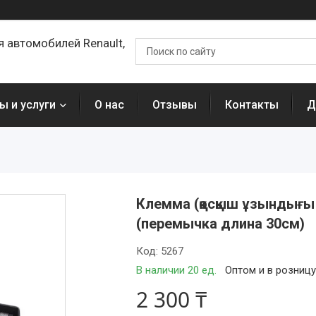
я автомобилей Renault,
ы и услуги
О нас
Отзывы
Контакты
Д
Клемма (қосқыш ұзындығы 
(перемычка длина 30см)
Код:
5267
В наличии 20 ед.
Оптом и в розниц
2 300 ₸