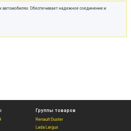
ых автомобилях. Обеспечивает надежное соединение и
ы
Группы товаров
й
Renault Duster
Lada Largus