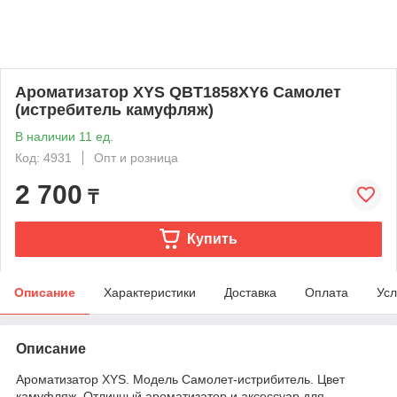
Ароматизатор XYS QBT1858XY6 Самолет
(истребитель камуфляж)
В наличии 11 ед.
Код: 4931
Опт и розница
2 700
₸
Купить
Описание
Характеристики
Доставка
Оплата
Усл
Описание
Ароматизатор XYS. Модель Самолет-истрибитель. Цвет
камуфляж. Отличный ароматизатор и аксессуар для