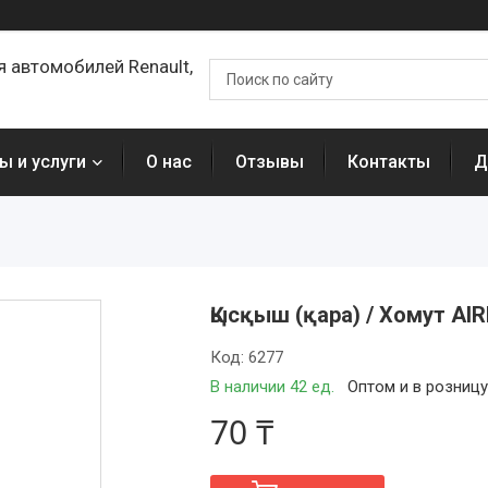
я автомобилей Renault,
ы и услуги
О нас
Отзывы
Контакты
Д
Қысқыш (қара) / Хомут AIR
Код:
6277
В наличии 42 ед.
Оптом и в розниц
70 ₸