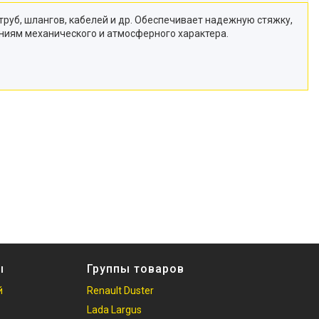
труб, шлангов, кабелей и др. Обеспечивает надежную стяжку,
ниям механического и атмосферного характера.
ы
Группы товаров
й
Renault Duster
Lada Largus