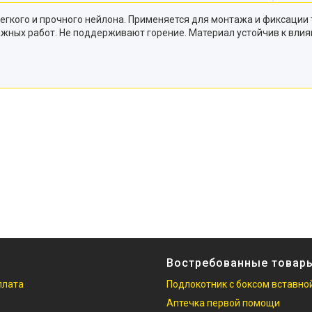
легкого и прочного нейлона. Применяется для монтажа и фиксации 
ажных работ. Не поддерживают горение. Материал устойчив к влия
Востребованные товар
плата
Подлокотник с боксом вставно
Аптечка первой помощи