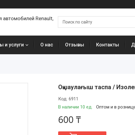
я автомобилей Renault,
ы и услуги
О нас
Отзывы
Контакты
Д
Оқшаулағыш таспа / Изоле
Код:
6911
В наличии 10 ед.
Оптом и в розниц
600 ₸