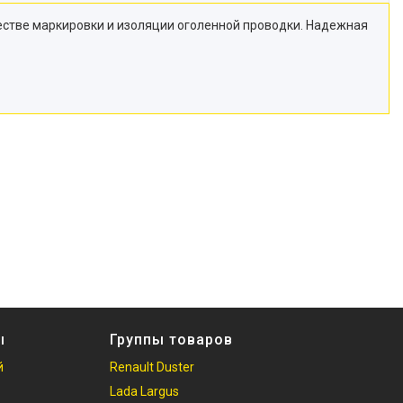
естве маркировки и изоляции оголенной проводки. Надежная
ы
Группы товаров
й
Renault Duster
Lada Largus