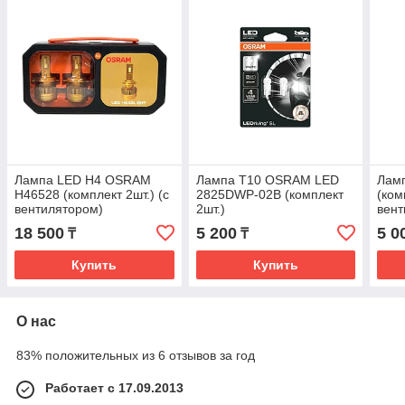
Лампа LED H4 OSRAM
Лампа T10 OSRAM LED
Лам
H46528 (комплект 2шт.) (с
2825DWP-02B (комплект
(ком
вентилятором)
2шт.)
вент
18 500
5 200
5 0
₸
₸
Купить
Купить
О нас
83% положительных из 6 отзывов за год
Работает с 17.09.2013