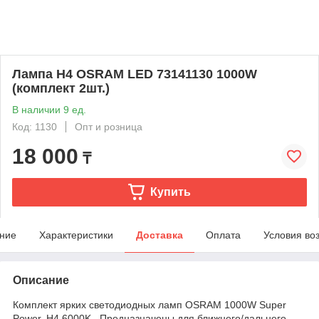
Лампа H4 OSRAM LED 73141130 1000W
(комплект 2шт.)
В наличии 9 ед.
Код: 1130
Опт и розница
18 000
₸
Купить
ние
Характеристики
Доставка
Оплата
Условия во
Описание
Комплект ярких светодиодных ламп OSRAM 1000W Super
Power. H4 6000K. Предназначены для ближнего/дальнего