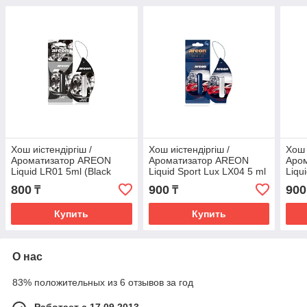
Хош иістендіргіш /
Хош иістендіргіш /
Хош 
Ароматизатор AREON
Ароматизатор AREON
Аро
Liquid LR01 5ml (Black
Liquid Sport Lux LX04 5 ml
Liqu
crystal капсула)
(CARBON капсула)
(NIC
800
900
900
₸
₸
Купить
Купить
О нас
83% положительных из 6 отзывов за год