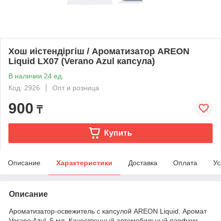
Хош иістендіргіш / Ароматизатор AREON
Liquid LX07 (Verano Azul капсула)
В наличии 24 ед.
Код: 2926
Опт и розница
900
₸
Купить
Описание
Характеристики
Доставка
Оплата
Ус
Описание
Ароматизатор-освежитель с капсулой AREON Liquid. Аромат
Verano Azul. 5 мл. Качественный автомобильный парфюм