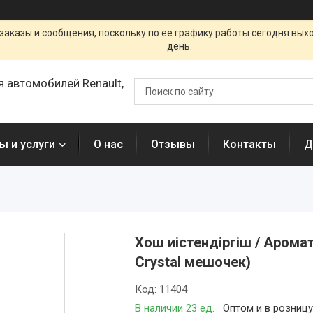
заказы и сообщения, поскольку по ее графику работы сегодня вых
день.
я автомобилей Renault,
ы и услуги
О нас
Отзывы
Контакты
Д
Хош иістендіргіш / Арома
Crystal мешочек)
Код:
11404
В наличии 23 ед.
Оптом и в розниц