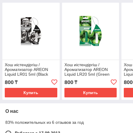
Хош иістендіргіш /
Хош иістендіргіш /
Хош 
Ароматизатор AREON
Ароматизатор AREON
Аро
Liquid LR01 5ml (Black
Liquid LR20 5ml (Green
Liqu
crystal капсула)
Apple капсула)
Drea
800
800
800
₸
₸
Купить
Купить
О нас
83% положительных из 6 отзывов за год