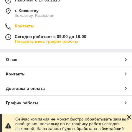
Работает с 17.09.2013
г. Кокшетау
Кокшетау, Казахстан
Контакты
Сегодня работает с 09:00 до 18:00
Показать весь график работы
О нас
Контакты
Доставка и оплата
График работы
Полная версия сайта
Сейчас компания не может быстро обрабатывать заказы и
сообщения, поскольку по ее графику работы сегодня
выходной. Ваша заявка будет обработана в ближайший
Сайт создан на маркетплейсе
Satu.kz