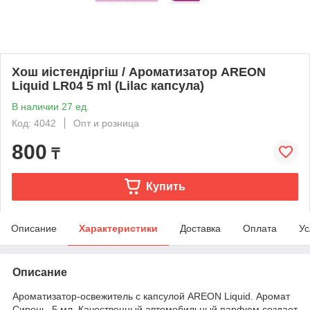
Хош иістендіргіш / Ароматизатор AREON
Liquid LR04 5 ml (Lilac капсула)
В наличии 27 ед.
Код: 4042
Опт и розница
800
₸
Купить
Описание
Характеристики
Доставка
Оплата
Ус
Описание
Ароматизатор-освежитель с капсулой AREON Liquid. Аромат
Сирень. 5 мл. Качественный автомобильный парфюм создает