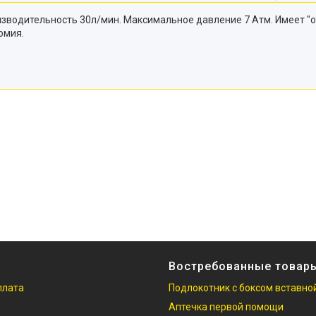
зводительность 30л/мин. Максимальное давление 7 Атм. Имеет "
омия.
Востребованные товар
плата
Подлокотник с боксом вставно
Аптечка первой помощи