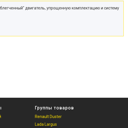
облегченный" двигатель, упрощенную комплектацию и систему
ы
Группы товаров
й
Renault Duster
Lada Largus