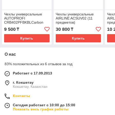
Чехлы универсальные
Чехлы универсальные
Чех
AUTOPROFI
AIRLINE ACSUV02 (11
AIRL
CRB402PFBKBLCarbon
предметов)
пред
Plus (4 предмета цвет
9 500
30 800
10 
₸
₸
черный синий)
Купить
Купить
О нас
83% положительных из 6 отзывов за год
Работает с 17.09.2013
г. Кокшетау
Кокшетау, Казахстан
Контакты
Сегодня работает с 10:00 до 15:00
Показать весь график работы