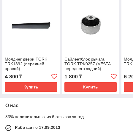
Молдинг двери TORK
Сайлентблок рычага
Мол
TRK1392 (передней
TORK TRK0257 (VESTA
TRK1
правой)
переднего задний)
4 800
1 800
6 2
₸
₸
Купить
Купить
О нас
83% положительных из 6 отзывов за год
Работает с 17.09.2013