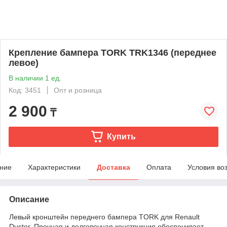
Крепление бампера TORK TRK1346 (переднее
левое)
В наличии 1 ед.
Код: 3451
Опт и розница
2 900
₸
Купить
ние
Характеристики
Доставка
Оплата
Условия во
Описание
Левый кронштейн переднего бампера TORK для Renault
Duster. Прочная и долговечная конструкция обеспечивает