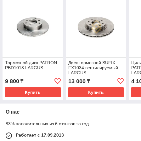
Тормозной диск PATRON
Диск тормозной SUFIX
Цил
PBD1013 LARGUS
FX1034 вентилируемый
PAT
LARGUS
LAR
9 800
13 000
4 1
₸
₸
Купить
Купить
О нас
83% положительных из 6 отзывов за год
Работает с 17.09.2013