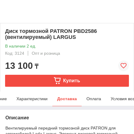
Диск тормозной PATRON PBD2586
(вентилируемый) LARGUS
В наличии 2 ед.
Код: 3124
Опт и розница
13 100
₸
Купить
ние
Характеристики
Доставка
Оплата
Условия во
Описание
Вентилируемый передний тормозной диск PATRON для
автомобилей Lada Largus. Элемент дисковой тормозной