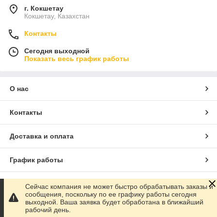
г. Кокшетау
Кокшетау, Казахстан
Контакты
Сегодня выходной
Показать весь график работы
О нас
Контакты
Доставка и оплата
График работы
Полная версия сайта
Сейчас компания не может быстро обрабатывать заказы и
сообщения, поскольку по ее графику работы сегодня
выходной. Ваша заявка будет обработана в ближайший
Сайт создан на маркетплейсе
Satu.kz
рабочий день.