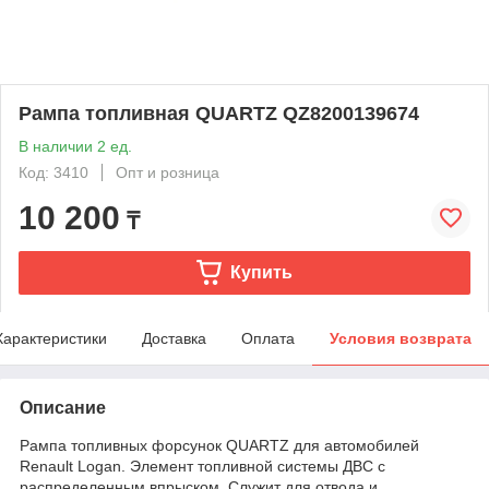
Рампа топливная QUARTZ QZ8200139674
В наличии 2 ед.
Код: 3410
Опт и розница
10 200
₸
Купить
Характеристики
Доставка
Оплата
Условия возврата
Описание
Рампа топливных форсунок QUARTZ для автомобилей
Renault Logan. Элемент топливной системы ДВС с
распределенным впрыском. Служит для отвода и