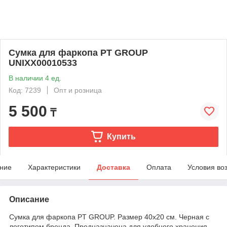
Сумка для фаркопа PT GROUP
UNIXX00010533
В наличии 4 ед.
Код: 7239
Опт и розница
5 500
₸
Купить
ние
Характеристики
Доставка
Оплата
Условия во
Описание
Сумка для фаркопа PT GROUP. Размер 40х20 см. Черная с
логотипом бренда. Предназначена для удобного хранения