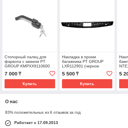
Стопорный палец для
Накладка в проем
Накл
фаркопа с замком PT
багажника PT GROUP
бам
GROUP KMPXX9110600
LXR112901 (черное
NTE
тиснение) X-RAY16-
2014
7 000
5 500
5 2
₸
₸
Купить
Купить
О нас
83% положительных из 6 отзывов за год
Работает с 17.09.2013