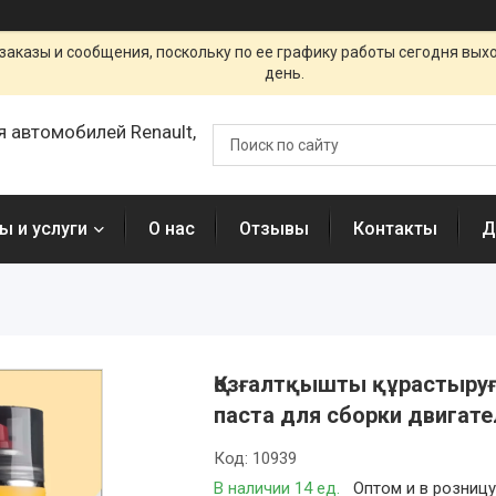
заказы и сообщения, поскольку по ее графику работы сегодня вых
день.
я автомобилей Renault,
ы и услуги
О нас
Отзывы
Контакты
Д
Қозғалтқышты құрастыруғ
паста для сборки двигат
Код:
10939
В наличии 14 ед.
Оптом и в розниц