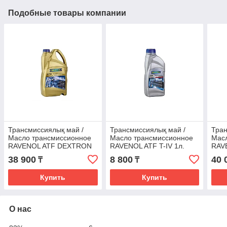
Подобные товары компании
Трансмиссиялық май /
Трансмиссиялық май /
Тран
Масло трансмиссионное
Масло трансмиссионное
Мас
RAVENOL ATF DEXTRON
RAVENOL ATF T-IV 1л.
RAV
VI 4л.
38 900
8 800
40 
₸
₸
Купить
Купить
О нас