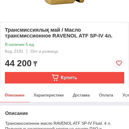
Трансмиссиялық май / Масло
трансмиссионное RAVENOL ATF SP-IV 4л.
В наличии 5 ед.
Код: 2191
Опт и розница
44 200
₸
Купить
Описание
Характеристики
Доставка
Оплата
Усл
Описание
Трансмиссионное масло RAVENOL ATF SP-IV Fluid. 4 л.
Полностью синтетический состав на основе ПАО и